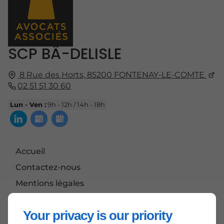
SCP BÂ-DELISLE
8 Rue des Horts,
85200
FONTENAY-LE-COMTE
02 51 51 30 60
Lun - Ven :
9h - 12h / 14h - 18h
Accueil
Contactez-nous
Mentions légales
Plan du site
Your privacy is our priority