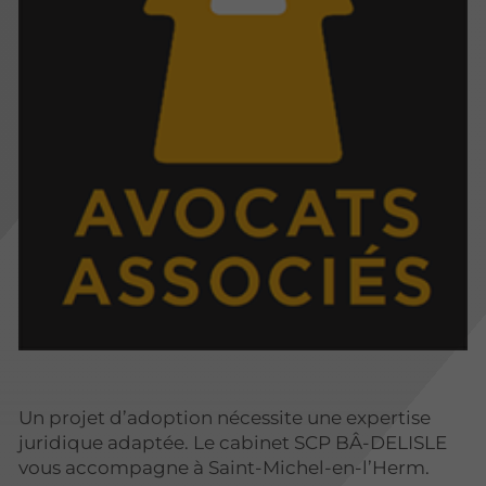
Un projet d’adoption nécessite une expertise
juridique adaptée. Le cabinet SCP BÂ-DELISLE
vous accompagne à Saint-Michel-en-l’Herm.