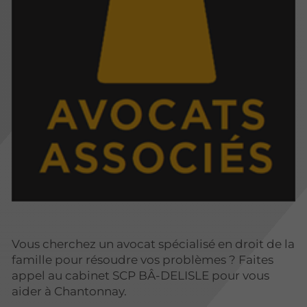
Vous cherchez un avocat spécialisé en droit de la
famille pour résoudre vos problèmes ? Faites
appel au cabinet SCP BÂ-DELISLE pour vous
aider à Chantonnay.