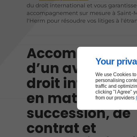
du droit international et vous garantiss
accompagnement sur mesure à Saint-M
l'Herm pour résoudre vos litiges à l'étra
Accompagnem
Your priva
d’un avocat en
We use Cookies to
droit internatio
personalising conte
traffic and optimizi
en matière de
clicking "I Agree" 
from our providers
succession, de
contrat et