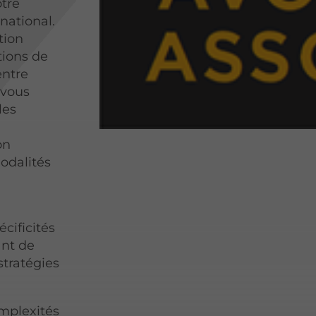
otre
rnational.
tion
tions de
entre
 vous
les
à
on
modalités
cificités
nt de
stratégies
omplexités