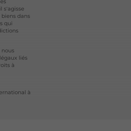
les
l s'agisse
 biens dans
s qui
dictions
, nous
légaux liés
roits à
ernational à