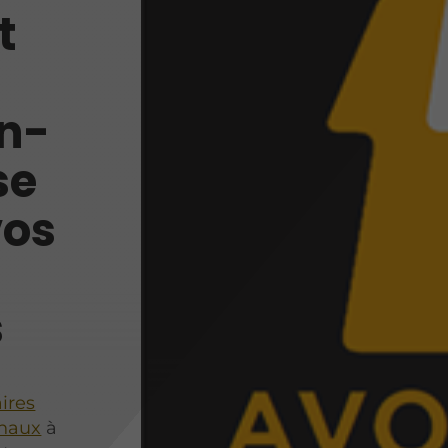
t
n-
se
vos
s
aires
onaux
à