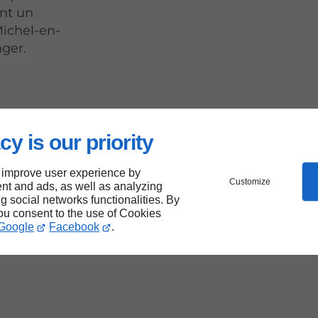
ent un
ichel-en-
nger.
ent
cy is our priority
 improve user experience by
nal
Customize
nt and ads, as well as analyzing
ng social networks functionalities. By
you consent to the use of Cookies
Google
Facebook
.