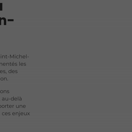
à
n-
aint-Michel-
mentés les
es, des
ion.
ions
t au-delà
pporter une
s ces enjeux